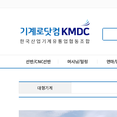
메인 메뉴
선반/CNC선반
머시닝/밀링
연마/
대형기계