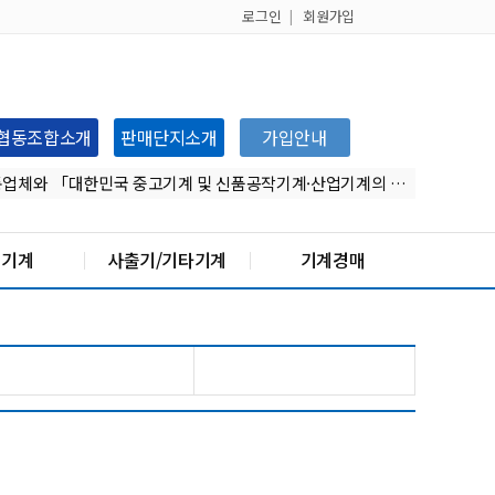
로그인
회원가입
협동조합소개
판매단지소개
가입안내
검진 협약 체결 안내
인도기계 유통업체와 「대한민국 중고기계 및 신품공작기계·산업기계의 인도 시장 수출 협력」양해각서(MOU) 체결!!
유통업혐동조합 소개서 업데이트 자료
형기계
사출기/기타기계
기계경매