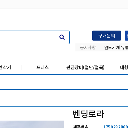
구매문의
나은병원 건강
공지사항
한국산업기계
연삭기
프레스
판금장비(절단/절곡)
대
벤딩로라
제품번호
1750232860