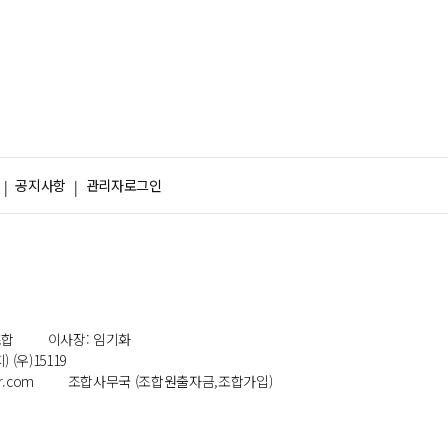
공지사항
관리자로그인
조합
이사장: 임기화
(우)15119
r.com
조합사무국 (조합원출자금,조합가입)