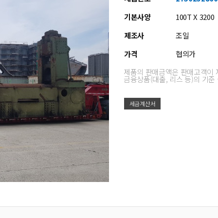
기본사양
100T X 3200
제조사
조일
가격
협의가
제품의 판매금액은 판매고객이 
금융상품(대출, 리스 등)의 기
세금계산서